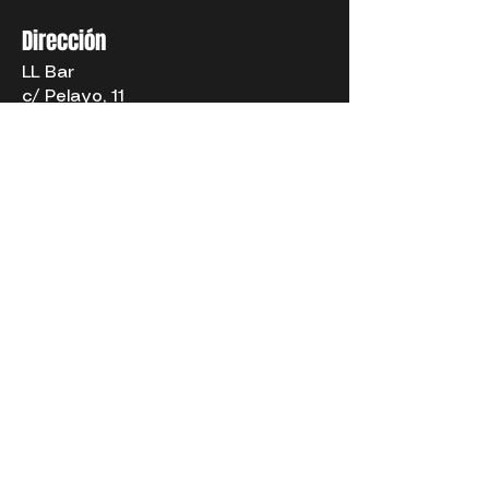
Dirección
LL Bar
c/ Pelayo, 11
28004 Madrid
Cómo llegar
Metro
Chueca (L5), Gran Vía (L1, L5)
Autobuses
001, 002, 1, 2, 3, 46, 74, 146, N16,
N18, N19, N20, N21
Cercanías
Estación Recoletos:
C1, C2, C7 y
C10