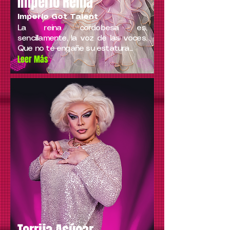
Imperio Reina
Imperio Got Talent
La reina cordobesa es,
sencillamente, la voz de las voces.
Que no te engañe su estatura...
Leer Más