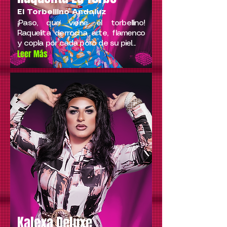
El Torbellino Andaluz
¡Paso, que viene el torbellino!
Raquelita derrocha arte, flamenco
y copla por cada poro de su piel...
Leer Más
Kalexa Deluxe