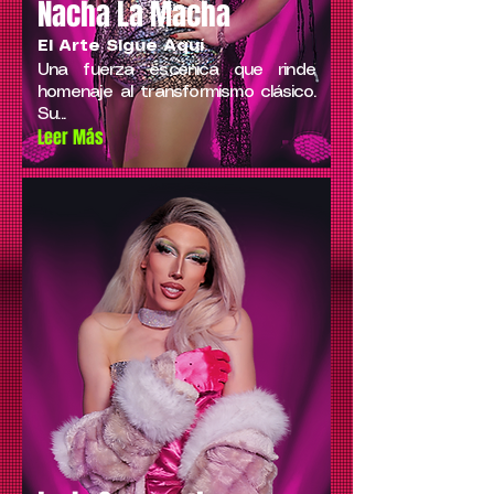
Nacha La Macha
El Arte Sigue Aquí
Una fuerza escénica que rinde
homenaje al transformismo clásico.
Su...
Leer Más