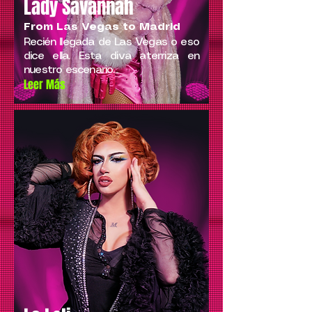
Lady Savannah
From Las Vegas to Madrid
Recién llegada de Las Vegas o eso
dice ella. Esta diva aterriza en
nuestro escenario...
Leer Más