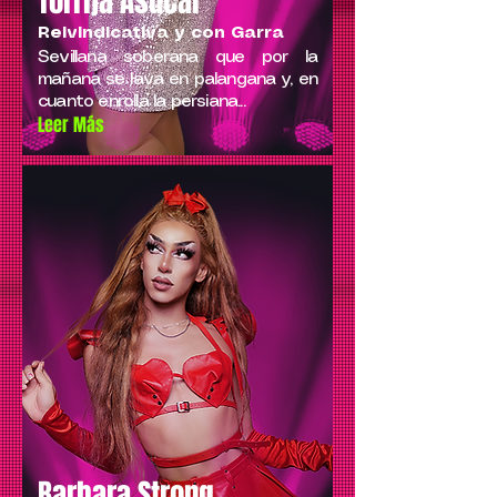
Torrija Asúcar
Reivindicativa y con Garra
Sevillana soberana que por la
mañana se lava en palangana y, en
cuanto enrolla la persiana...
Leer Más
Barbara Strong