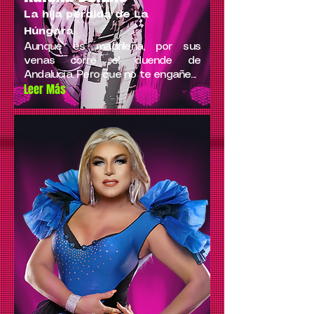
La hija perdida de La
Húngara
Aunque es madrileña, por sus
venas corre el duende de
Andalucía. Pero que no te engañe...
Leer Más