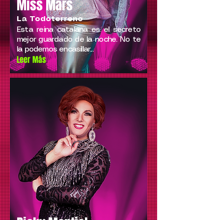
Miss Mars
La Todoterreno
Esta reina catalana es el secreto
mejor guardado de la noche. No te
la podemos encasillar...
Leer Más