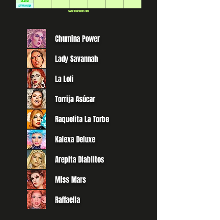
Chumina Power
Lady Savannah
La Loli
Torrija Asúcar
Raquelita La Torbe
Kalexa Deluxe
Arepita Diablitos
Miss Mars
Raffaella