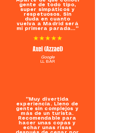
Aparte de que conocí
gente de todo tipo,
super simpáticos y
respetuosos. Sin
duda en cuanto
vuelva a Madrid será
mi primera parada...""
★★★★★
Axel (Azzael)
Google
LL BAR
""Muy divertida
experiencia. Lleno de
gente sin complejos y
más de un turista.
Recomendable para
hacer unas copas y
echar unas risas
después de cenar por