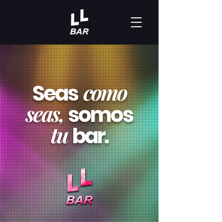
como
Seas
seas,
somos
tu
bar.