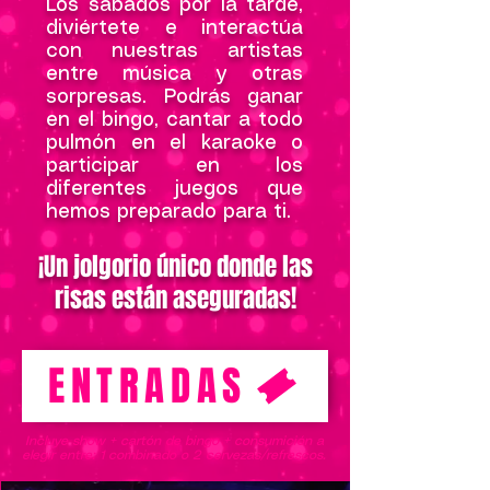
Los sábados por la tarde,
diviértete e interactúa
con nuestras artistas
entre música y otras
sorpresas. Podrás ganar
en el bingo, cantar a todo
pulmón en el karaoke o
participar en los
diferentes juegos que
hemos preparado para ti.
¡Un jolgorio único donde las
risas están aseguradas!
ENTRADAS
Incluye show + cartón de bingo + consumición a
elegir entre: 1 combinado o 2 cervezas/refrescos.