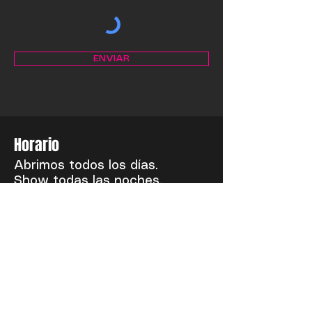
ENVIAR
Horario
Abrimos todos los días.
Show todas las noches.
(de 22:00 horas a cierre)
Dirección
LL Bar